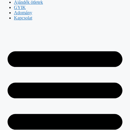
Ajándék ötletek
GYIK
Adomány
Kapcsolat