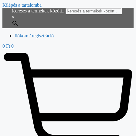
Kilépés a tartalomba
Keresés a termékek között...
×
fiókom / regisztráció
0
Ft
0