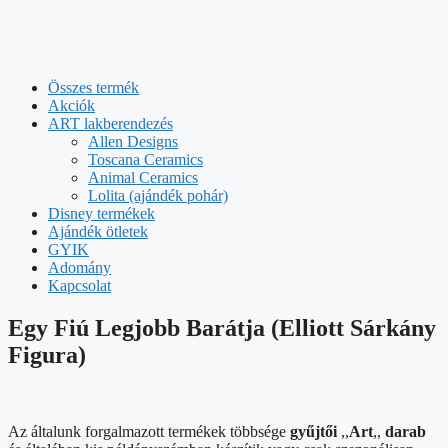
Összes termék
Akciók
ART lakberendezés
Allen Designs
Toscana Ceramics
Animal Ceramics
Lolita (ajándék pohár)
Disney termékek
Ajándék ötletek
GYIK
Adomány
Kapcsolat
Egy Fiú Legjobb Barátja (Elliott Sárkány
Figura)
Az általunk forgalmazott termékek többsége
gyűjtői
,,
Art
,,
darab