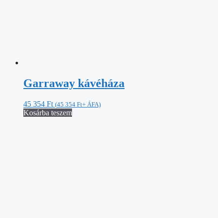
Garraway kávéháza
45 354
Ft
(
45 354
Ft
+ ÁFA)
Kosárba teszem