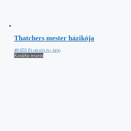
Thatchers mester házikója
49 055
Ft
(
49 055
Ft
+ ÁFA)
Kosárba teszem