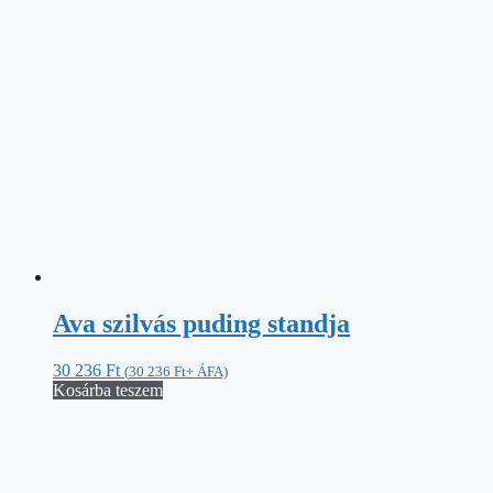
Ava szilvás puding standja
30 236
Ft
(
30 236
Ft
+ ÁFA)
Kosárba teszem