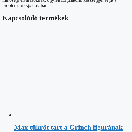
minőségi elvárásoknak, ügyfélszolgálatunk készséggel segít a
probléma megoldásában.
Kapcsolódó termékek
Max tükröt tart a Grinch figurának