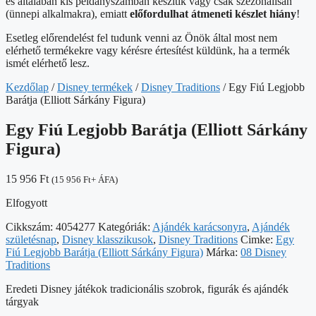
és általában kis példányszámban készítik vagy csak szezonálisan
(ünnepi alkalmakra), emiatt
előfordulhat átmeneti készlet hiány
!
Esetleg előrendelést fel tudunk venni az Önök által most nem
elérhető termékekre vagy kérésre értesítést küldünk, ha a termék
ismét elérhető lesz.
Kezdőlap
/
Disney termékek
/
Disney Traditions
/ Egy Fiú Legjobb
Barátja (Elliott Sárkány Figura)
Egy Fiú Legjobb Barátja (Elliott Sárkány
Figura)
15 956
Ft
(
15 956
Ft
+ ÁFA)
Elfogyott
Cikkszám:
4054277
Kategóriák:
Ajándék karácsonyra
,
Ajándék
születésnap
,
Disney klasszikusok
,
Disney Traditions
Cimke:
Egy
Fiú Legjobb Barátja (Elliott Sárkány Figura)
Márka:
08 Disney
Traditions
Eredeti Disney játékok tradicionális szobrok, figurák és ajándék
tárgyak