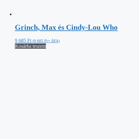
Grinch, Max és Cindy-Lou Who
9 685
Ft
(
9 685
Ft
+ ÁFA)
Kosárba teszem