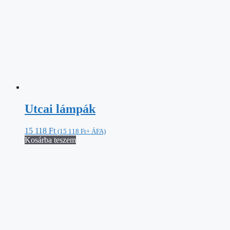
Utcai lámpák
15 118
Ft
(
15 118
Ft
+ ÁFA)
Kosárba teszem