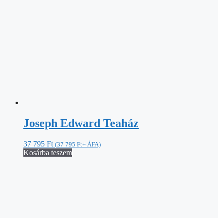
Joseph Edward Teaház
37 795
Ft
(
37 795
Ft
+ ÁFA)
Kosárba teszem