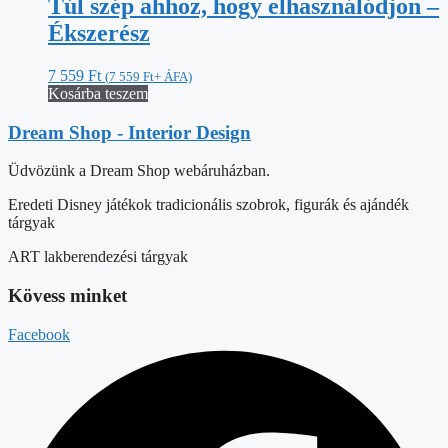
Túl szép ahhoz, hogy elhasználódjon –
Ékszerész
7 559
Ft
(
7 559
Ft
+ ÁFA)
Kosárba teszem
Dream Shop - Interior Design
Üdvözünk a Dream Shop webáruházban.
Eredeti Disney játékok tradicionális szobrok, figurák és ajándék
tárgyak
ART lakberendezési tárgyak
Kövess minket
Facebook