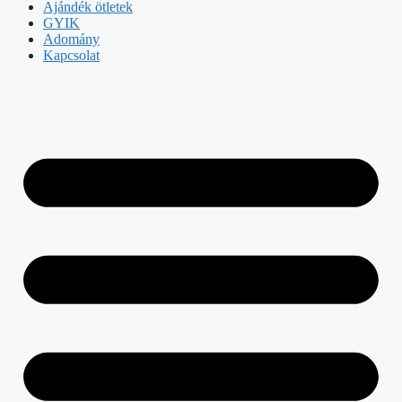
Ajándék ötletek
GYIK
Adomány
Kapcsolat