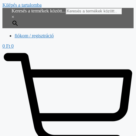
Kilépés a tartalomba
Keresés a termékek között...
×
fiókom / regisztráció
0
Ft
0