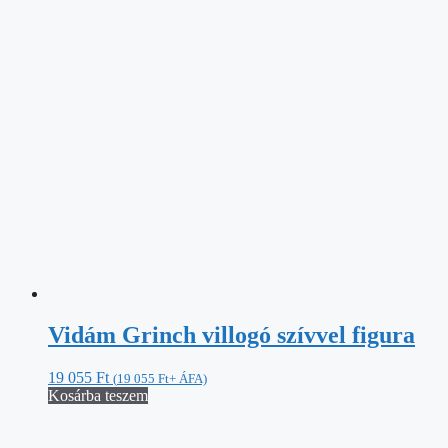
Vidám Grinch villogó szívvel figura
19 055
Ft
(
19 055
Ft
+ ÁFA)
Kosárba teszem