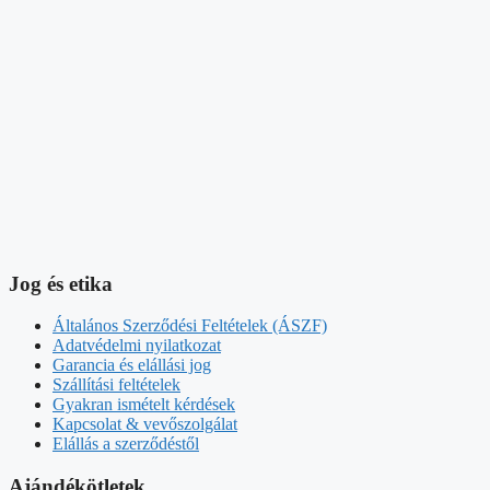
Jog és etika
Általános Szerződési Feltételek (ÁSZF)
Adatvédelmi nyilatkozat
Garancia és elállási jog
Szállítási feltételek
Gyakran ismételt kérdések
Kapcsolat & vevőszolgálat
Elállás a szerződéstől
Ajándékötletek