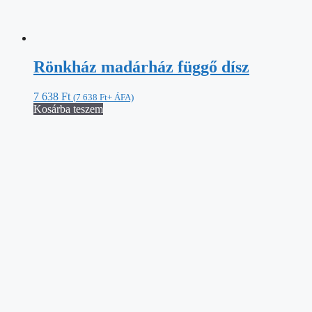
Rönkház madárház függő dísz
7 638
Ft
(
7 638
Ft
+ ÁFA)
Kosárba teszem