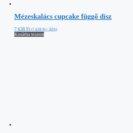
Mézeskalács cupcake függő dísz
7 638
Ft
(
7 638
Ft
+ ÁFA)
Kosárba teszem