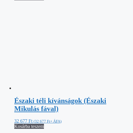
Északi téli kívánságok (Északi
Mikulás fával)
32 677
Ft
(
32 677
Ft
+ ÁFA)
Kosárba teszem