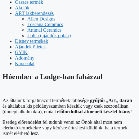
Összes termék
Akciók
ART lakberendezés
Allen Designs
Toscana Ceramics
Animal Ceramics
Lolita (ajándék pohár)
Disney termékek
Ajándék ötletek
GYIK
Adomány
Kapcsolat
Hóember a Lodge-ban faházzal
Az általunk forgalmazott termékek többsége
gyűjtői
,,
Art
,,
darab
és általában kis példányszámban készítik vagy csak szezonálisan
(ünnepi alkalmakra), emiatt
előfordulhat átmeneti készlet hiány
!
Esetleg előrendelést fel tudunk venni az Önök által most nem
elérhető termékekre vagy kérésre értesítést küldünk, ha a termék
ismét elérhető lesz.