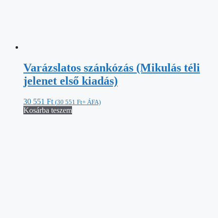
Varázslatos szánkózás (Mikulás téli
jelenet első kiadás)
30 551
Ft
(
30 551
Ft
+ ÁFA)
Kosárba teszem