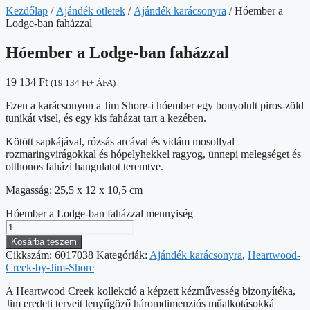
Kezdőlap
/
Ajándék ötletek
/
Ajándék karácsonyra
/ Hóember a
Lodge-ban faházzal
Hóember a Lodge-ban faházzal
19 134
Ft
(
19 134
Ft
+ ÁFA)
Ezen a karácsonyon a Jim Shore-i hóember egy bonyolult piros-zöld
tunikát visel, és egy kis faházat tart a kezében.
Kötött sapkájával, rózsás arcával és vidám mosollyal
rozmaringvirágokkal és hópelyhekkel ragyog, ünnepi melegséget és
otthonos faházi hangulatot teremtve.
Magasság: 25,5 x 12 x 10,5 cm
Hóember a Lodge-ban faházzal mennyiség
Kosárba teszem
Cikkszám:
6017038
Kategóriák:
Ajándék karácsonyra
,
Heartwood-
Creek-by-Jim-Shore
A Heartwood Creek kollekció a képzett kézművesség bizonyítéka,
Jim eredeti terveit lenyűgöző háromdimenziós műalkotásokká