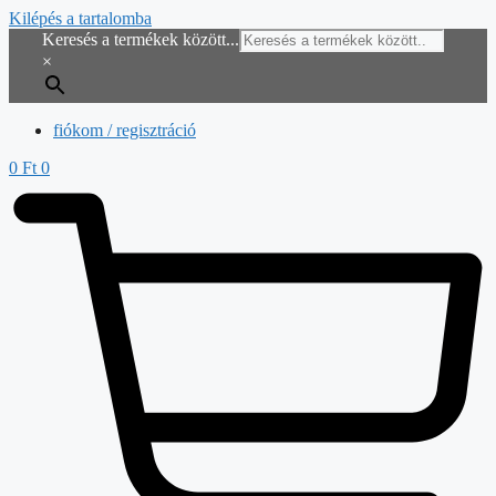
Kilépés a tartalomba
Keresés a termékek között...
×
fiókom / regisztráció
0
Ft
0