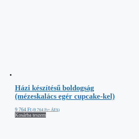
Házi készítésű boldogság
(mézeskalács egér cupcake-kel)
9 764
Ft
(
9 764
Ft
+ ÁFA)
Kosárba teszem