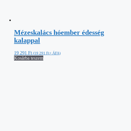
Mézeskalács hóember édesség
kalappal
19 291
Ft
(
19 291
Ft
+ ÁFA)
Kosárba teszem