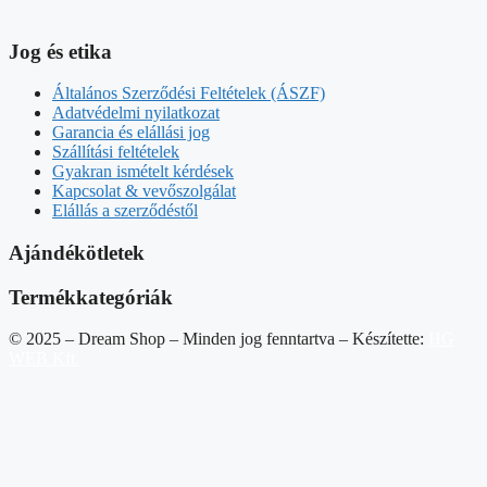
Jog és etika
Általános Szerződési Feltételek (ÁSZF)
Adatvédelmi nyilatkozat
Garancia és elállási jog
Szállítási feltételek
Gyakran ismételt kérdések
Kapcsolat & vevőszolgálat
Elállás a szerződéstől
Ajándékötletek
Termékkategóriák
© 2025 – Dream Shop – Minden jog fenntartva – Készítette:
HG
WEB Kft.