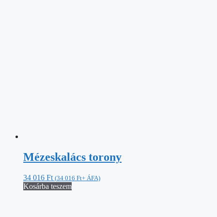
Mézeskalács torony
34 016
Ft
(
34 016
Ft
+ ÁFA)
Kosárba teszem