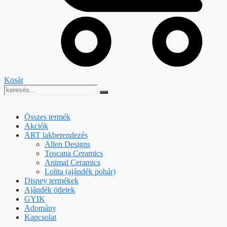
Kosár
Összes termék
Akciók
ART lakberendezés
Allen Designs
Toscana Ceramics
Animal Ceramics
Lolita (ajándék pohár)
Disney termékek
Ajándék ötletek
GYIK
Adomány
Kapcsolat