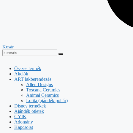
Kosár
Összes termék
Akciók
ART lakberendezés
Allen Designs
Toscana Ceramics
Animal Ceramics
Lolita (ajándék pohár)
Disney termékek
Ajándék ötletek
GYIK
Adomány
Kapcsolat