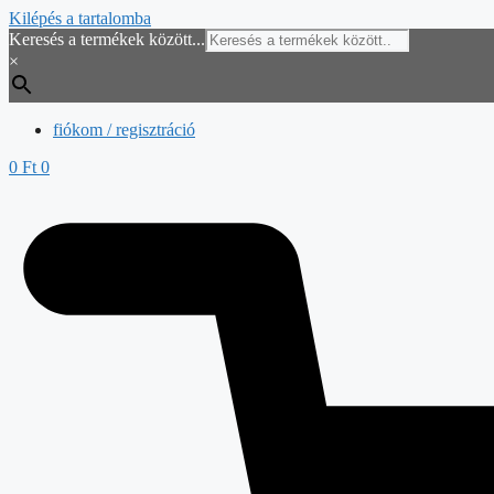
Kilépés a tartalomba
Keresés a termékek között...
×
fiókom / regisztráció
0
Ft
0