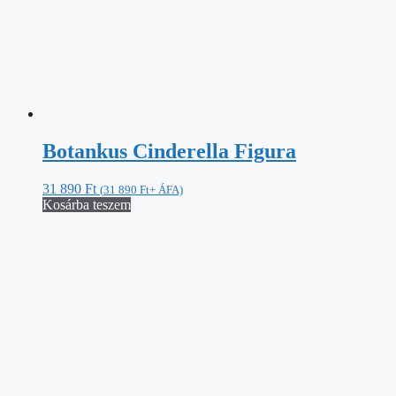
Botankus Cinderella Figura
31 890
Ft
(
31 890
Ft
+ ÁFA)
Kosárba teszem
Botanikus Demóna figura
31 890
Ft
(
31 890
Ft
+ ÁFA)
Kosárba teszem