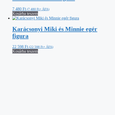
Karácsonyi Stitch figura
22 598
Ft
(
22 598
Ft
+ ÁFA)
Kosárba teszem
Szépség és a Szörnyeteg világító
figura