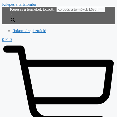
Kilépés a tartalomba
Keresés a termékek között...
×
fiókom / regisztráció
0
Ft
0