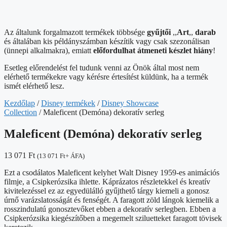
Az általunk forgalmazott termékek többsége
gyűjtői
,,
Art
,,
darab
és általában kis példányszámban készítik vagy csak szezonálisan
(ünnepi alkalmakra), emiatt
előfordulhat átmeneti készlet hiány
!
Esetleg előrendelést fel tudunk venni az Önök által most nem
elérhető termékekre vagy kérésre értesítést küldünk, ha a termék
ismét elérhető lesz.
Kezdőlap
/
Disney termékek
/
Disney Showcase
Collection
/ Maleficent (Demóna) dekoratív serleg
Maleficent (Demóna) dekoratív serleg
13 071
Ft
(
13 071
Ft
+ ÁFA)
Ezt a csodálatos Maleficent kelyhet Walt Disney 1959-es animációs
filmje, a Csipkerózsika ihlette. Káprázatos részletekkel és kreatív
kivitelezéssel ez az egyedülálló gyűjthető tárgy kiemeli a gonosz
úrnő varázslatosságát és fenségét. A faragott zöld lángok kiemelik a
rosszindulatú gonosztevőket ebben a dekoratív serlegben. Ebben a
Csipkerózsika kiegészítőben a megemelt sziluetteket faragott tövisek