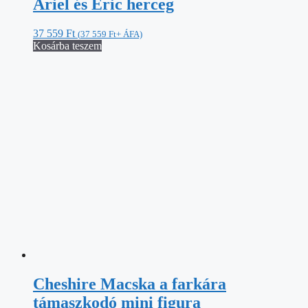
Cheshire Macska a farkára
támaszkodó mini figura
7 480
Ft
(
7 480
Ft
+ ÁFA)
Kosárba teszem
Karácsonyi Miki és Minnie egér
figura
22 598
Ft
(
22 598
Ft
+ ÁFA)
Kosárba teszem