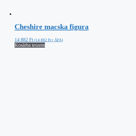
Stitch húsvéti pillanata
11 260
Ft
(
11 260
Ft
+ ÁFA)
Kosárba teszem