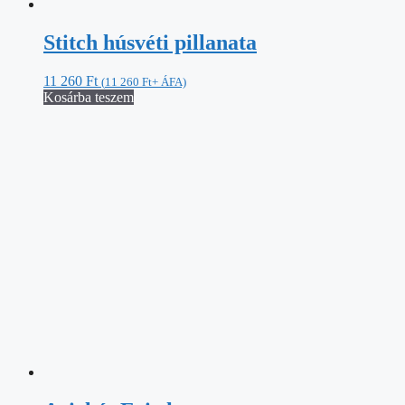
Ariel és Eric herceg
37 559
Ft
(
37 559
Ft
+ ÁFA)
Kosárba teszem