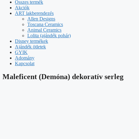
Összes termék
Akciók
ART lakberendezés
Allen Designs
Toscana Ceramics
Animal Ceramics
Lolita (ajándék pohár)
Disney termékek
Ajándék ötletek
GYIK
Adomány
Kapcsolat
Maleficent (Demóna) dekoratív serleg