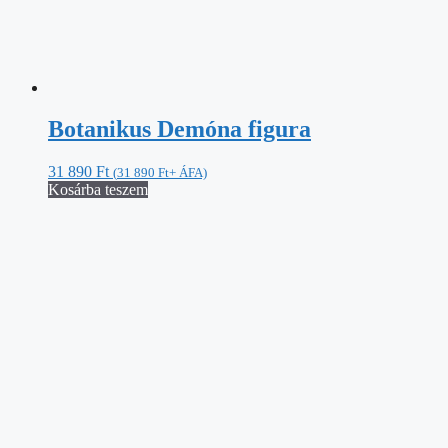
Cheshire macska figura
14 882
Ft
(
14 882
Ft
+ ÁFA)
Kosárba teszem