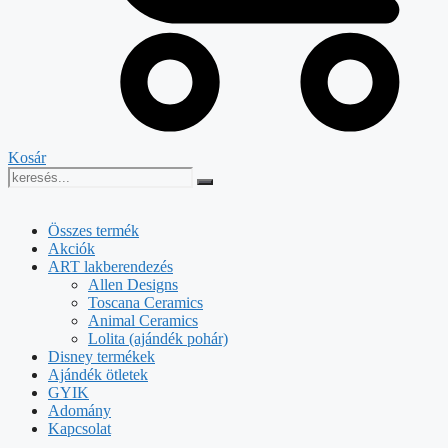
Kosár
Összes termék
Akciók
ART lakberendezés
Allen Designs
Toscana Ceramics
Animal Ceramics
Lolita (ajándék pohár)
Disney termékek
Ajándék ötletek
GYIK
Adomány
Kapcsolat