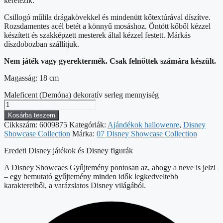
keretezik.
Csillogó műlila drágakövekkel és mindenütt kőtextúrával díszítve.
Rozsdamentes acél betét a könnyű mosáshoz. Öntött kőből kézzel
készített és szakképzett mesterek által kézzel festett. Márkás
díszdobozban szállítjuk.
Nem játék vagy gyerektermék. Csak felnőttek számára készült.
Magasság: 18 cm
Maleficent (Demóna) dekoratív serleg mennyiség
Kosárba teszem
Cikkszám:
6009875
Kategóriák:
Ajándékok hallowenre
,
Disney
Showcase Collection
Márka:
07 Disney Showcase Collection
Eredeti Disney játékok és Disney figurák
A Disney Showcaes Gyűjtemény pontosan az, ahogy a neve is jelzi
– egy bemutató gyűjtemény minden idők legkedveltebb
karaktereiből, a varázslatos Disney világából.