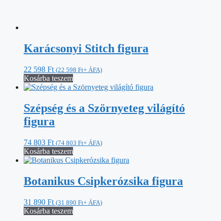
74 803
Ft
(
74 803
Ft
+ ÁFA)
Kosárba teszem
Botanikus Csipkerózsika figura
31 890
Ft
(
31 890
Ft
+ ÁFA)
Kosárba teszem
Dream Shop - Interior Design
Üdvözünk a Dream Shop webáruházban.
Eredeti Disney játékok tradicionális szobrok, figurák és ajándék
tárgyak
ART lakberendezési tárgyak
Kövess minket
Facebook