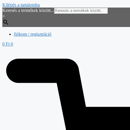
Kilépés a tartalomba
Keresés a termékek között...
×
fiókom / regisztráció
0
Ft
0