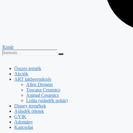
Kosár
Összes termék
Akciók
ART lakberendezés
Allen Designs
Toscana Ceramics
Animal Ceramics
Lolita (ajándék pohár)
Disney termékek
Ajándék ötletek
GYIK
Adomány
Kapcsolat