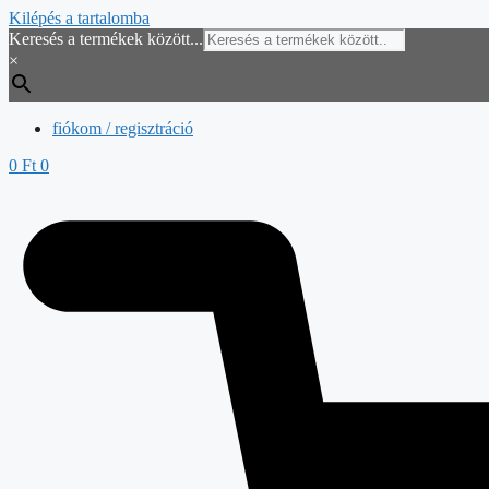
Kilépés a tartalomba
Keresés a termékek között...
×
fiókom / regisztráció
0
Ft
0