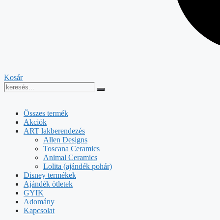
Kosár
Összes termék
Akciók
ART lakberendezés
Allen Designs
Toscana Ceramics
Animal Ceramics
Lolita (ajándék pohár)
Disney termékek
Ajándék ötletek
GYIK
Adomány
Kapcsolat